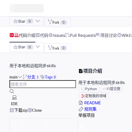
Star
0
0
Fork
代码
介绍
代码
Issues
Pull Requests
项目讨论
Wiki
Star
0
0
Fork
用于本地和远程同步skills
项目介绍
main
分支
Tags
1
0
用于本地和远程同步skills
Python
11
提交数
定制我的领域
README
IDE
规则集
下载zip
Clone
举报项目