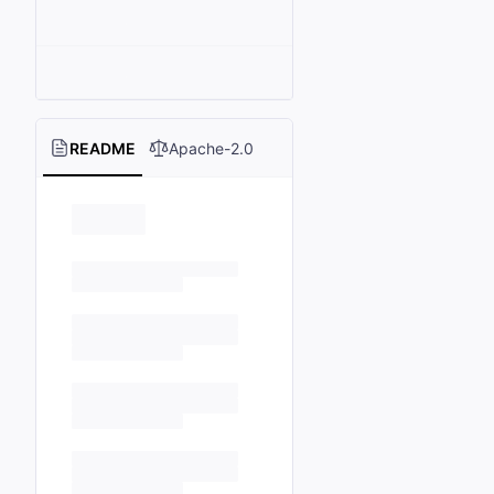
README
Apache-2.0