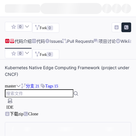
0
0
Fork
代码
介绍
代码
Issues
Pull Requests
项目讨论
Wiki
0
0
Fork
Kubernetes Native Edge Computing Framework (project under
CNCF)
master
分支
Tags
21
15
IDE
下载zip
Clone