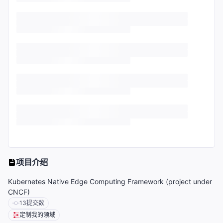
项目介绍
Kubernetes Native Edge Computing Framework (project under
CNCF)
13
提交数
定制我的领域