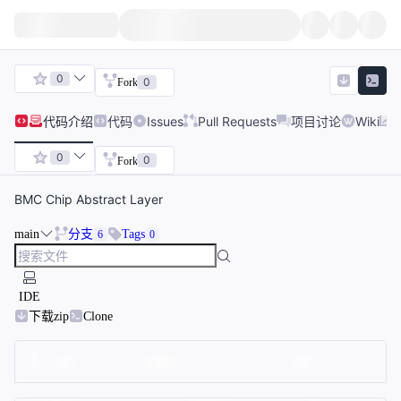
0
0
Fork
代码
介绍
代码
Issues
Pull Requests
项目讨论
Wiki
0
0
Fork
BMC Chip Abstract Layer
main
分支
Tags
6
0
IDE
下载zip
Clone