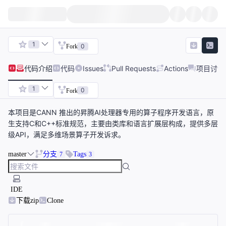
1
0
Fork
代码
介绍
代码
Issues
Pull Requests
Actions
项目讨论
1
0
Fork
本项目是CANN 推出的昇腾AI处理器专用的算子程序开发语言，原
生支持C和C++标准规范，主要由类库和语言扩展层构成，提供多层
级API，满足多维场景算子开发诉求。
master
分支
Tags
7
3
IDE
下载zip
Clone