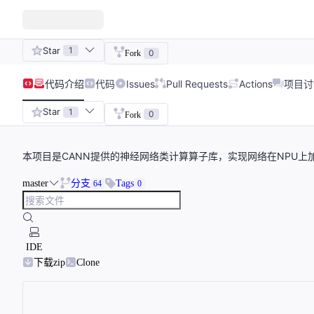
Star
1
0
Fork
代码
介绍
代码
Issues
Pull Requests
Actions
项目讨
Star
1
0
Fork
本项目是CANN提供的神经网络类计算算子库，实现网络在NPU上
master
分支
Tags
64
0
IDE
下载zip
Clone