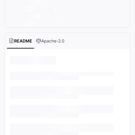
README
Apache-2.0