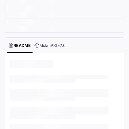
README
MulanPSL-2.0