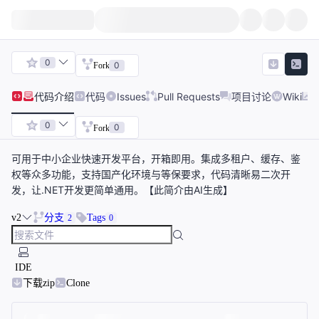
0
0
Fork
代码
介绍
代码
Issues
Pull Requests
项目讨论
Wiki
0
0
Fork
可用于中小企业快速开发平台，开箱即用。集成多租户、缓存、鉴
权等众多功能，支持国产化环境与等保要求，代码清晰易二次开
发，让.NET开发更简单通用。【此简介由AI生成】
v2
分支
Tags
2
0
IDE
下载zip
Clone