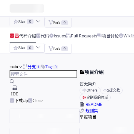
Star
0
0
Fork
代码
介绍
代码
Issues
Pull Requests
项目讨论
Wiki
Star
0
0
Fork
main
分支
Tags
1
0
项目介绍
暂无简介
Others
2
提交数
IDE
定制我的领域
下载zip
Clone
README
规则集
举报项目