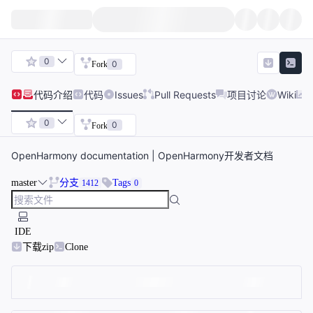
0
0
Fork
代码
介绍
代码
Issues
Pull Requests
项目讨论
Wiki
0
0
Fork
OpenHarmony documentation | OpenHarmony开发者文档
master
分支
Tags
1412
0
IDE
下载zip
Clone