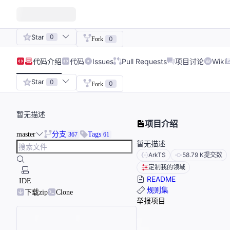
Star
0
0
Fork
代码
介绍
代码
Issues
Pull Requests
项目讨论
Wiki
Star
0
0
Fork
暂无描述
项目介绍
master
分支
Tags
367
61
暂无描述
ArkTS
58.79 K
提交数
定制我的领域
README
IDE
规则集
下载zip
Clone
举报项目