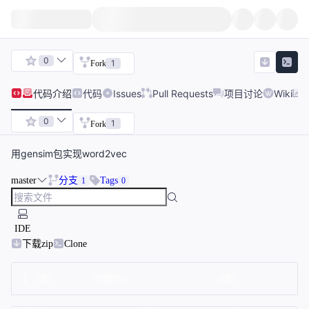
0
1
Fork
代码
介绍
代码
Issues
Pull Requests
项目讨论
Wiki
0
1
Fork
用gensim包实现word2vec
master
分支
Tags
1
0
IDE
下载zip
Clone