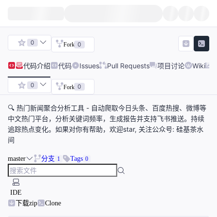
0
0
Fork
代码
介绍
代码
Issues
Pull Requests
项目讨论
Wiki
0
0
Fork
🔍 热门新闻聚合分析工具 - 自动爬取今日头条、百度热搜、微博等
中文热门平台，分析关键词频率，生成报告并支持飞书推送。持续
追踪热点变化。如果对你有帮助，欢迎star, 关注公众号: 硅基茶水
间
master
分支
Tags
1
0
IDE
下载zip
Clone