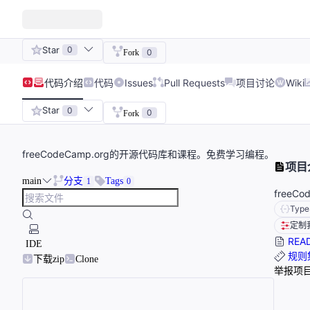
Star
0
0
Fork
代码
介绍
代码
Issues
Pull Requests
项目讨论
Wiki
Star
0
0
Fork
freeCodeCamp.org的开源代码库和课程。免费学习编程。
项目
main
分支
Tags
1
0
free
Type
定制
REA
IDE
规则
下载zip
Clone
举报项