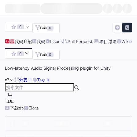
0
0
Fork
代码
介绍
代码
Issues
Pull Requests
项目讨论
Wiki
0
0
Fork
Low-latency Audio Signal Processing plugin for Unity
v2
分支
Tags
1
0
IDE
下载zip
Clone