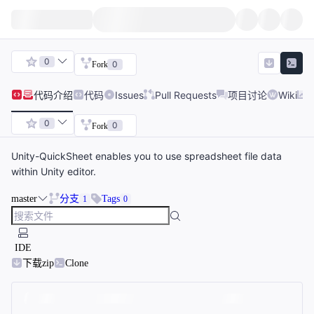
0
0
Fork
代码
介绍
代码
Issues
Pull Requests
项目讨论
Wiki
0
0
Fork
Unity-QuickSheet enables you to use spreadsheet file data
within Unity editor.
master
分支
Tags
1
0
IDE
下载zip
Clone