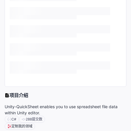
项目介绍
Unity-QuickSheet enables you to use spreadsheet file data
within Unity editor.
C#
288
提交数
定制我的领域