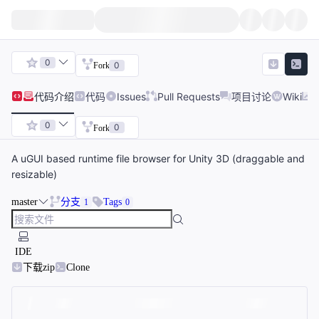
0
0
Fork
代码
介绍
代码
Issues
Pull Requests
项目讨论
Wiki
0
0
Fork
A uGUI based runtime file browser for Unity 3D (draggable and
resizable)
master
分支
Tags
1
0
IDE
下载zip
Clone