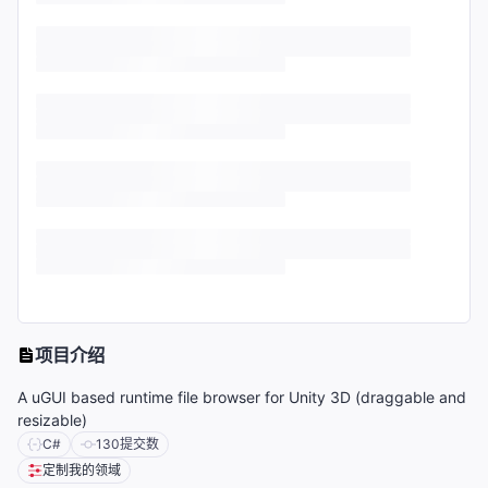
项目介绍
A uGUI based runtime file browser for Unity 3D (draggable and
resizable)
C#
130
提交数
定制我的领域