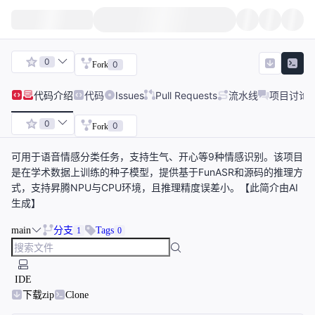
0
0
Fork
代码
介绍
代码
Issues
Pull Requests
流水线
项目讨论
0
0
Fork
可用于语音情感分类任务，支持生气、开心等9种情感识别。该项目
是在学术数据上训练的种子模型，提供基于FunASR和源码的推理方
式，支持昇腾NPU与CPU环境，且推理精度误差小。【此简介由AI
生成】
main
分支
Tags
1
0
IDE
下载zip
Clone