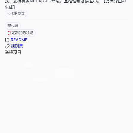
式，支持昇腾NPU与CPU环境，且推理精度误差小。【此简介由AI
生成】
3
提交数
非代码
定制我的领域
README
规则集
举报项目