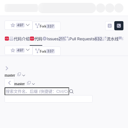
497
337
Fork
代码
介绍
代码
Issues
211
Pull Requests
632
流水线
项
497
337
Fork
master
master