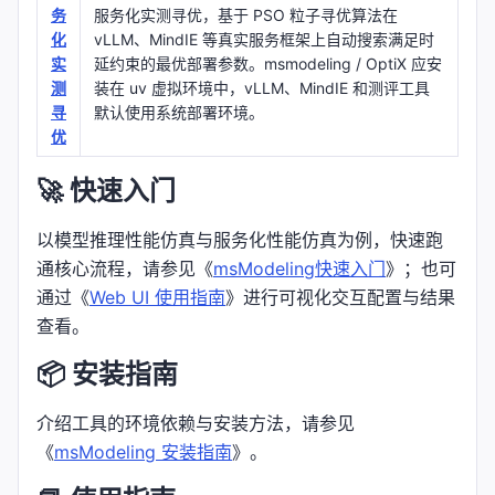
务
服务化实测寻优，基于 PSO 粒子寻优算法在
化
vLLM、MindIE 等真实服务框架上自动搜索满足时
实
延约束的最优部署参数。msmodeling / OptiX 应安
测
装在 uv 虚拟环境中，vLLM、MindIE 和测评工具
寻
默认使用系统部署环境。
优
🚀 快速入门
以模型推理性能仿真与服务化性能仿真为例，快速跑
通核心流程，请参见《
msModeling快速入门
》；也可
通过《
Web UI 使用指南
》进行可视化交互配置与结果
查看。
📦 安装指南
介绍工具的环境依赖与安装方法，请参见
《
msModeling 安装指南
》。