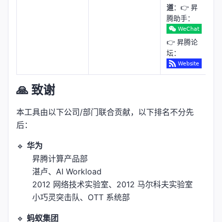
道
：👉 昇
腾助手：
👉 昇腾论
坛：
🙏 致谢
本工具由以下公司/部门联合贡献，以下排名不分先
后：
🔹
华为
昇腾计算产品部
湛卢、AI Workload
2012 网络技术实验室、2012 马尔科夫实验室
小巧灵突击队、OTT 系统部
🔹
蚂蚁集团