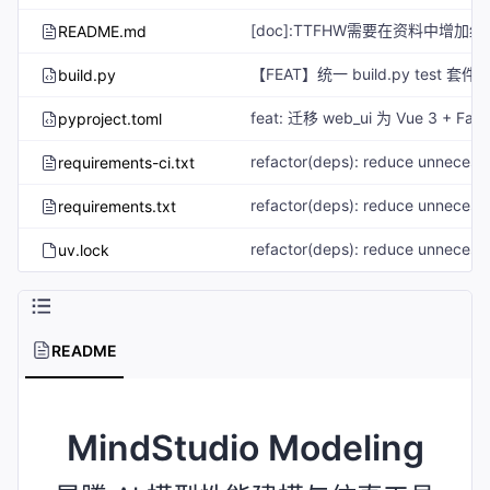
README.md
build.py
pyproject.toml
requirements-ci.txt
requirements.txt
uv.lock
README
MindStudio Modeling