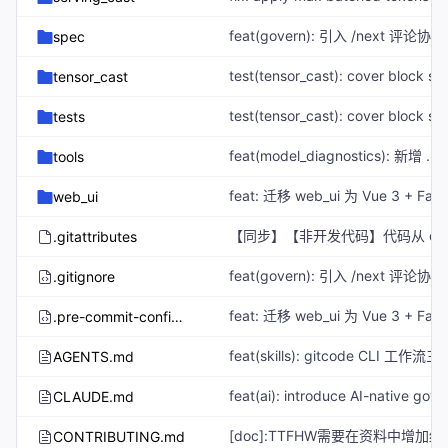
spec
tensor_cast
tests
feat(model_diagnostics): 新增
tools
mo
web_ui
.gitattributes
.gitignore
.pre-commit-config.yaml
AGENTS.md
CLAUDE.md
CONTRIBUTING.md