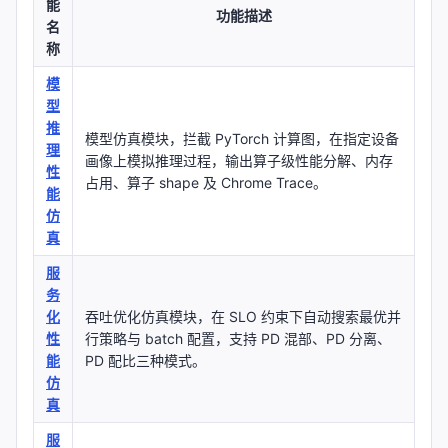
能
功能描述
名
称
模
型
推
模型仿真模块，拦截 PyTorch 计算图，在指定设备
理
画像上模拟推理过程，输出算子级性能分解、内存
性
占用、算子 shape 及 Chrome Trace。
能
仿
真
服
务
化
吞吐优化仿真模块，在 SLO 约束下自动搜索最优并
性
行策略与 batch 配置，支持 PD 混部、PD 分离、
能
PD 配比三种模式。
仿
真
服