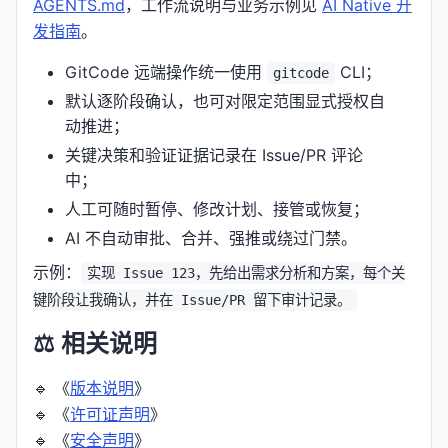
AGENTS.md
，工作流说明与业务示例见
AI Native 开
发指南
。
GitCode 远端操作统一使用
CLI；
gitcode
默认逐阶段确认，也可对限定范围显式授权自
动推进；
关键决策和验证证据记录在 Issue/PR 评论
中；
人工可随时暂停、修改计划、接管或恢复；
AI 不自动审批、合并、强推或绕过门禁。
示例：
实现 Issue 123，先给出需求分析和方案，每个关
键阶段让我确认，并在 Issue/PR 留下审计记录。
⚖️ 相关说明
🔹 《
版本说明
》
🔹 《
许可证声明
》
🔹 《
安全声明
》