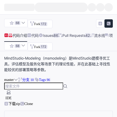
68
172
Fork
代码
介绍
代码
Issues
86
Pull Requests
42
流水线
项目
68
172
Fork
MindStudio-Modeling（msmodeling）是MindStudio建模寻优工
具，评估模型及服务化等场景下的理论性能，并在此基础上寻找性
能较优的部署策略等参数。
master
分支
Tags
10
96
IDE
下载zip
Clone