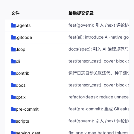
文件
最后提交记录
.agents
.gitcode
.loop
cli
contrib
docs
optix
pre-commit
scripts
serving_cast