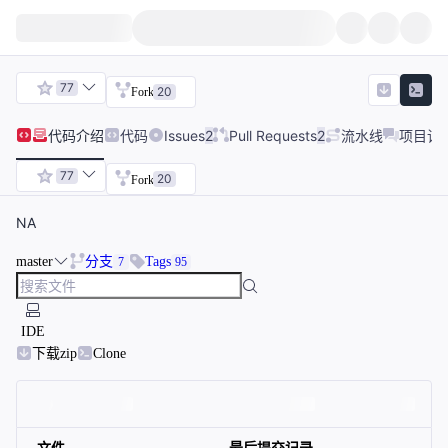
77
20
Fork
代码
介绍
代码
Issues
2
Pull Requests
2
流水线
项目讨
77
20
Fork
NA
master
分支
Tags
7
95
IDE
下载zip
Clone
文件
最后提交记录