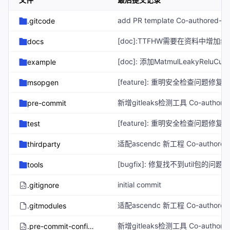
.gitcode
docs
example
msopgen
pre-commit
test
thirdparty
tools
initial commit
.gitignore
.gitmodules
.pre-commit-config.yaml