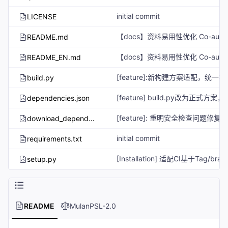
initial commit
LICENSE
README.md
README_EN.md
build.py
dependencies.json
download_dependencies.py
initial commit
requirements.txt
setup.py
README
MulanPSL-2.0