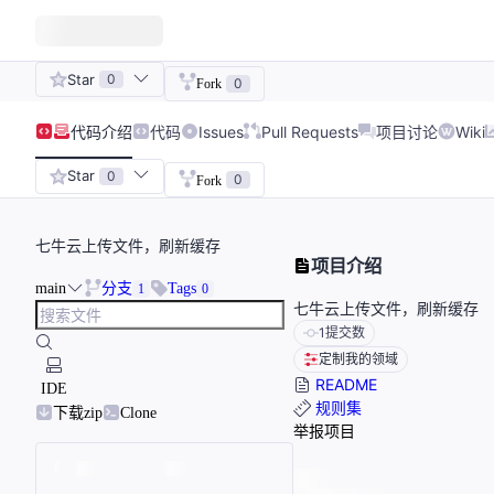
Star
0
0
Fork
代码
介绍
代码
Issues
Pull Requests
项目讨论
Wiki
Star
0
0
Fork
七牛云上传文件，刷新缓存
项目介绍
main
分支
Tags
1
0
七牛云上传文件，刷新缓存
1
提交数
定制我的领域
README
IDE
规则集
下载zip
Clone
举报项目