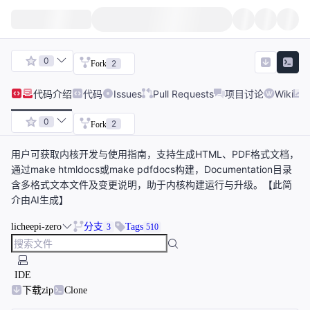
0
2
Fork
代码
介绍
代码
Issues
Pull Requests
项目讨论
Wiki
0
2
Fork
用户可获取内核开发与使用指南，支持生成HTML、PDF格式文档，
通过make htmldocs或make pdfdocs构建，Documentation目录
含多格式文本文件及变更说明，助于内核构建运行与升级。【此简
介由AI生成】
licheepi-zero
分支
Tags
3
510
IDE
下载zip
Clone