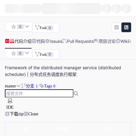
0
0
Fork
代码
介绍
代码
Issues
Pull Requests
项目讨论
Wiki
0
0
Fork
Framework of the distributed manager service (distributed
scheduler) | 分布式任务调度执行框架
master
分支
Tags
1
0
IDE
下载zip
Clone