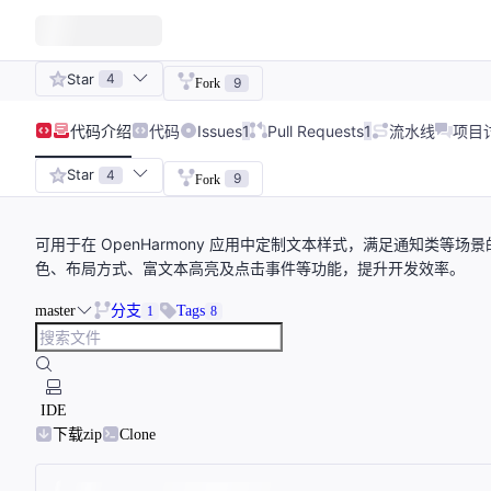
Star
4
9
Fork
代码
介绍
代码
Issues
1
Pull Requests
1
流水线
项目
Star
4
9
Fork
可用于在 OpenHarmony 应用中定制文本样式，满足通知类等场景的特
色、布局方式、富文本高亮及点击事件等功能，提升开发效率。
master
分支
Tags
1
8
IDE
下载zip
Clone