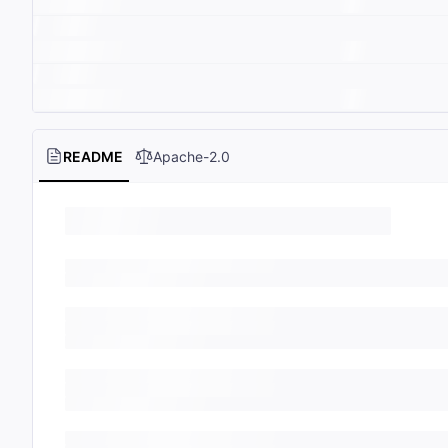
README
Apache-2.0