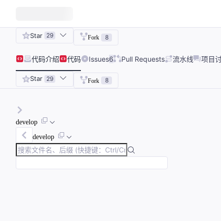
Star
29
8
Fork
代码
介绍
代码
Issues
6
Pull Requests
流水线
项目
Star
29
8
Fork
develop
develop