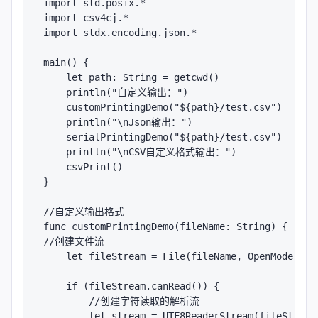
import std.posix.*

import csv4cj.*

import stdx.encoding.json.*

main() {

    let path: String = getcwd()

    println("自定义输出：")

    customPrintingDemo("${path}/test.csv")

    println("\nJson输出：")

    serialPrintingDemo("${path}/test.csv")

    println("\nCSV自定义格式输出：")

    csvPrint()

}

//自定义输出格式

func customPrintingDemo(fileName: String) {

//创建文件流

    let fileStream = File(fileName, OpenMode.Read
    if (fileStream.canRead()) {

        //创建字符读取的解析流

        let stream = UTF8ReaderStream(fileStream)