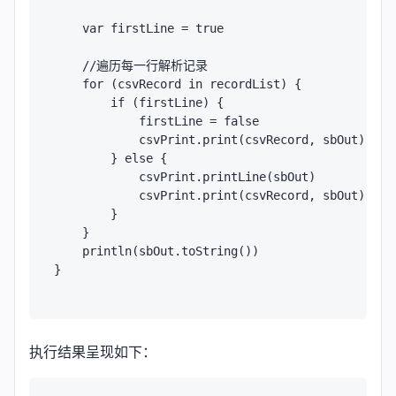
    var firstLine = true

    //遍历每一行解析记录

    for (csvRecord in recordList) {

        if (firstLine) {

            firstLine = false

            csvPrint.print(csvRecord, sbOut)

        } else {

            csvPrint.printLine(sbOut)

            csvPrint.print(csvRecord, sbOut)

        }

    }

    println(sbOut.toString())

}

执行结果呈现如下：