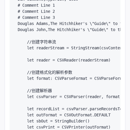
# Comment Line 1

# Comment Line 2

# Comment Line 3

Douglas Adams,The Hitchhiker's \"Guide\" to the G
Douglas John,The Hitchhiker's \"Guide\" to the Ma
    //创建字符串流

    let readerStream = StringStream(csvContent)

    let reader = CSVReader(readerStream)

    //创建格式化的解析参数

    let format: CSVParseFormat = CSVParseFormat.D
    //创建解析器

    let csvParser = CSVParser(reader, format)

    let recordList = csvParser.parseRecordsToEnd(
    let outFormat = CSVOutFormat.DEFAULT

    let sbOut = StringBuilder()

    let csvPrint = CSVPrinter(outFormat)
