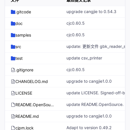
upgrade cangjie to 0.54.3
.gitcode
cjc0.60.5
doc
cjc0.60.5
samples
src
update csv_printer
test
cjc0.60.5
.gitignore
upgrade to cangjie1.0.0
CHANGELOG.md
LICENSE
README.OpenSource
upgrade to cangjie1.0.0
README.md
Adapt to version 0.49.2
cjpm.lock