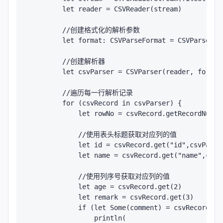
        let reader = CSVReader(stream)

        //创建格式化的解析参数

        let format: CSVParseFormat = CSVParseFor
        //创建解析器

        let csvParser = CSVParser(reader, format)
        //遍历每一行解析记录

        for (csvRecord in csvParser) {

            let rowNo = csvRecord.getRecordNumber
            //使用表头标题获取对应列的值

            let id = csvRecord.get("id",csvParser
            let name = csvRecord.get("name",csvPa
            //使用列序号获取对应列的值

            let age = csvRecord.get(2)

            let remark = csvRecord.get(3)

            if (let Some(comment) = csvRecord.get
                println(
