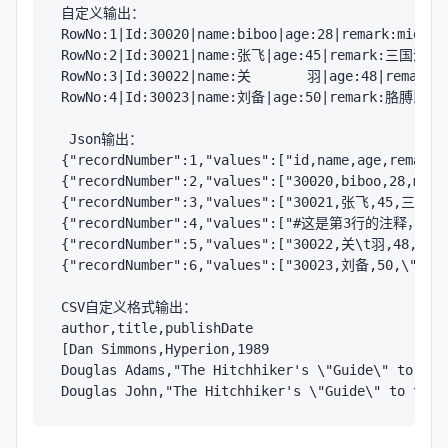
自定义输出：

RowNo:1|Id:30020|name:biboo|age:28|remark:middle 
RowNo:2|Id:30021|name:张飞|age:45|remark:三国演义男4
RowNo:3|Id:30022|name:关       羽|age:48|
RowNo:4|Id:30023|name:刘备|age:50|remark:胳膊
 Json输出：

{"recordNumber":1,"values":["id,name,age,remark"]
{"recordNumber":2,"values":["30020,biboo,28,midd
{"recordNumber":3,"values":["30021,张飞,45,三国演义
{"recordNumber":4,"values":["#这是第3行的注释，里
{"recordNumber":5,"values":["30022,关\t羽,48,著名
{"recordNumber":6,"values":["30023,刘备,50,\"
CSV自定义格式输出：

author,title,publishDate

[Dan Simmons,Hyperion,1989

Douglas Adams,"The Hitchhiker's \"Guide\" to the 