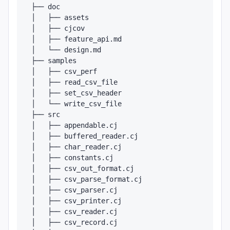
├── doc

│   ├── assets

│   ├── cjcov

│   ├── feature_api.md

│   └── design.md

├── samples

│   ├── csv_perf

│   ├── read_csv_file

│   ├── set_csv_header

│   └── write_csv_file

├── src

│   ├── appendable.cj

│   ├── buffered_reader.cj

│   ├── char_reader.cj

│   ├── constants.cj

│   ├── csv_out_format.cj

│   ├── csv_parse_format.cj

│   ├── csv_parser.cj

│   ├── csv_printer.cj

│   ├── csv_reader.cj

│   ├── csv_record.cj
