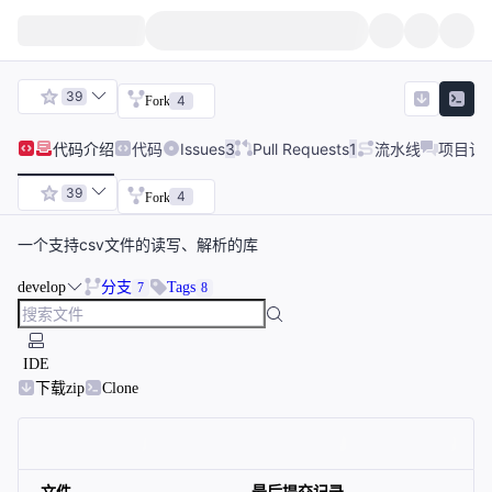
39
4
Fork
代码
介绍
代码
Issues
3
Pull Requests
1
流水线
项目讨
39
4
Fork
一个支持csv文件的读写、解析的库
develop
分支
Tags
7
8
IDE
下载zip
Clone
文件
最后提交记录