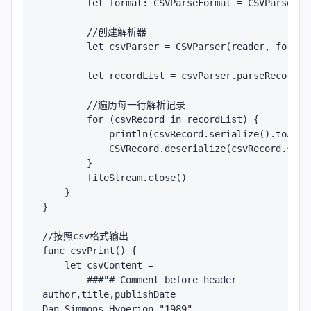
        let format: CSVParseFormat = CSVParseForm
        //创建解析器

        let csvParser = CSVParser(reader, format)
        let recordList = csvParser.parseRecordsTo
        //遍历每一行解析记录

        for (csvRecord in recordList) {

            println(csvRecord.serialize().toJson(
            CSVRecord.deserialize(csvRecord.seria
        }

        fileStream.close()

    }

}

//按照csv格式输出

func csvPrint() {

    let csvContent = 

        ###"# Comment before header

author,title,publishDate

Dan Simmons,Hyperion,"1989"
