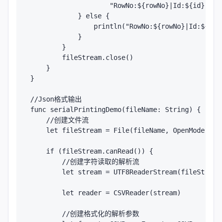
                    "RowNo:${rowNo}|Id:${id}|nam
            } else {

                println("RowNo:${rowNo}|Id:${id}
            }

        }

        fileStream.close()

    }

}

//Json格式输出

func serialPrintingDemo(fileName: String) {

    //创建文件流

    let fileStream = File(fileName, OpenMode.Read
    if (fileStream.canRead()) {

        //创建字符读取的解析流

        let stream = UTF8ReaderStream(fileStream)
        let reader = CSVReader(stream)

        //创建格式化的解析参数
