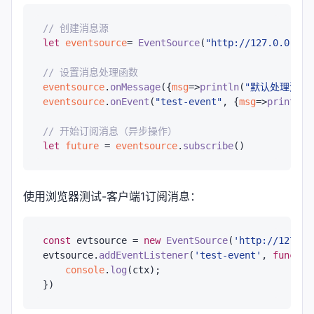
// 创建消息源
let
eventsource
= 
EventSource
(
"http://127.0.0.1:8
// 设置消息处理函数
eventsource
.
onMessage
({
msg
=>
println
(
"默认处理消息
eventsource
.
onEvent
(
"test-event"
, {
msg
=>
println
(
// 开始订阅消息（异步操作）
let
future
 = 
eventsource
.
subscribe
使用浏览器测试-客户端1订阅消息：
const
 evtsource = 
new
EventSource
(
'http://127.0.
evtsource.
addEventListener
(
'test-event'
, 
functio
console
.
log
(ctx);
