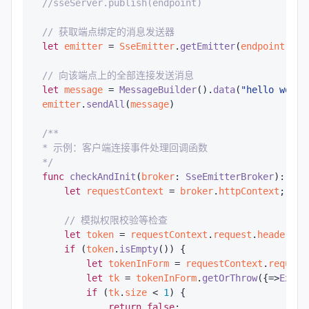
//sseServer.publish(endpoint)
// 获取端点绑定的消息发送器
let
emitter
 = 
SseEmitter
.
getEmitter
(
endpoint
).
ge
// 向该端点上的全部连接发送消息
let
message
 = 
MessageBuilder
().
data
(
"hello world
emitter
.
sendAll
(
message
)

/**

* 示例：客户端连接事件处理回调函数

*/
func
checkAndInit
(
broker
: 
SseEmitterBroker
): 
Boo
let
requestContext
 = 
broker
.
httpContext
;

// 模拟权限校验等检查
let
token
 = 
requestContext
.
request
.
headers
.
g
if
 (
token
.
isEmpty
()) {

let
tokenInForm
 = 
requestContext
.
request
let
tk
 = 
tokenInForm
.
getOrThrow
({=>
Excep
if
 (
tk
.
size
 < 
1
) {

return
false
;
