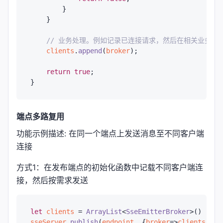
        }

    }

// 业务处理。例如记录已连接请求，然后在相关业务中
clients
.
append
(
broker
);

return
true
;

端点多路复用
功能示例描述: 在同一个端点上发送消息至不同客户端
连接
方式1：在发布端点的初始化函数中记载不同客户端连
接，然后按需求发送
let
clients
 = 
ArrayList
<
SseEmitterBroker
sseServer
.
publish
(
endpoint
, {
broker
=>
clients
.
app