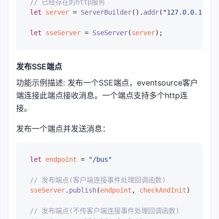
// 已经存在的http服务
let
server
 = 
ServerBuilder
().
addr
(
"127.0.0.1"
).
p
let
sseServer
 = 
SseServer
(
server
发布SSE端点
功能示例描述: 发布一个SSE端点，eventsource客户
端连接此端点接收消息。一个端点支持多个http连
接。
发布一个端点并发送消息：
let
endpoint
 = 
"/bus"
// 发布端点(客户端连接事件处理回调函数)
sseServer
.
publish
(
endpoint
, 
checkAndInit
)

// 发布端点(不传客户端连接事件处理回调函数)