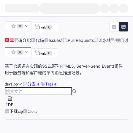
36
6
Fork
代码
介绍
代码
Issues
1
Pull Requests
流水线
项目讨论
36
6
Fork
基于仓颉语言实现的SSE规范(HTML5, Server-Send Event)组件。
用于服务端和客户端的单向消息推送场景。
develop
分支
Tags
4
4
IDE
下载zip
Clone