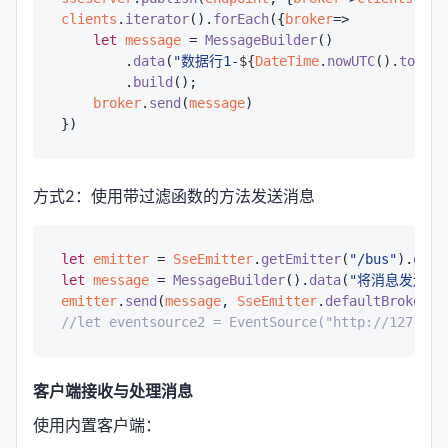
clients
.
iterator
().
forEach
({
broker
=>

let
message
 = 
MessageBuilder
()

        .
data
(
"数据行1-
${
DateTime
.
nowUTC
().
toStri
        .
build
();

broker
.
send
(
message
)

方式2：使用带过滤函数的方法发送消息
let
emitter
 = 
SseEmitter
.
getEmitter
(
"/bus"
).
getO
let
message
 = 
MessageBuilder
().
data
(
"将消息发送给所
emitter
.
send
(
message
, 
SseEmitter
.
defaultBrokerFi
//let eventsource2 = EventSource("http://127.0.0
客户端接收与处理消息
使用内置客户端：