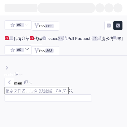
851
863
Fork
代码
介绍
代码
Issues
25
Pull Requests
21
流水线
项目
851
863
Fork
main
main