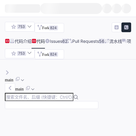
753
824
Fork
代码
介绍
代码
Issues
62
Pull Requests
56
流水线
项目
753
824
Fork
main
main