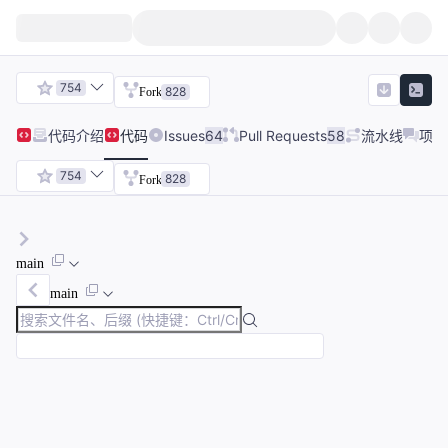
754
828
Fork
代码
介绍
代码
Issues
64
Pull Requests
58
流水线
项目
754
828
Fork
main
main