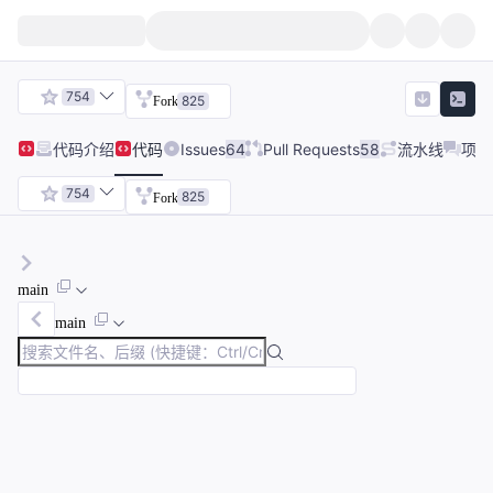
754
825
Fork
代码
介绍
代码
Issues
64
Pull Requests
58
流水线
项目
754
825
Fork
main
main