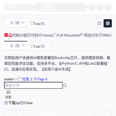
2
1
Fork
代码
介绍
代码
Issues
Pull Requests
项目讨论
Wiki
2
1
Fork
可帮助用户快速将AI模型部署到Rockchip芯片，提供模型转换、推
理及性能评估功能，支持多平台，含Python/C API和Lite2部署接
口，加速AI应用实现。【此简介由AI生成】
master
分支
Tags
2
8
IDE
下载zip
Clone