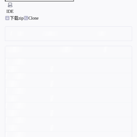
IDE
下载zip
Clone