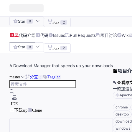
Star
8
2
Fork
代码
介绍
代码
Issues
Pull Requests
项目讨论
Wiki
Star
8
2
Fork
A Download Manager that speeds up your downloads
项目介
master
分支
Tags
3
22
查看原
一款加速
Apache
IDE
chrome
下载zip
Clone
desktop
download
windows