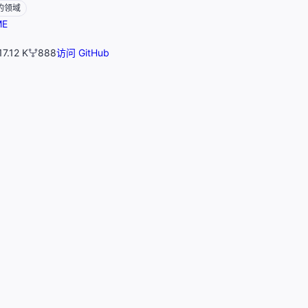
的领域
ME
17.12 K
888
访问 GitHub