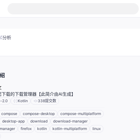
分析
绍
文
您下载的下载管理器【此简介由AI生成】
-2.0
Kotlin
338
提交数
compose
compose-desktop
compose-multiplatform
desktop-app
download
download-manager
manager
firefox
kotlin
kotlin-multiplatform
linux