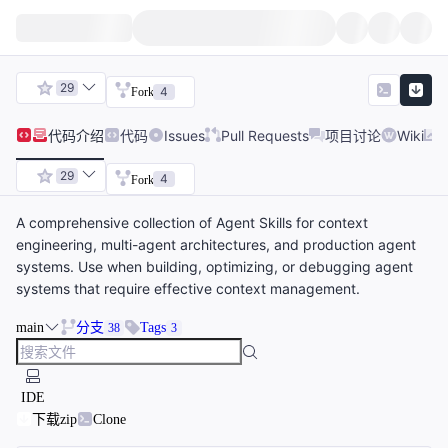
29
4
Fork
代码
介绍
代码
Issues
Pull Requests
项目讨论
Wiki
29
4
Fork
A comprehensive collection of Agent Skills for context
engineering, multi-agent architectures, and production agent
systems. Use when building, optimizing, or debugging agent
systems that require effective context management.
main
分支
Tags
38
3
IDE
下载zip
Clone