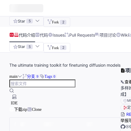
Star
5
2
Fork
代码
介绍
代码
Issues
Pull Requests
项目讨论
Wiki
Star
5
2
Fork
The ultimate training toolkit for finetuning diffusion models
项
main
分支
Tags
9
0
查
多样
成】
M
IDE
定
下载zip
Clone
RE
举报