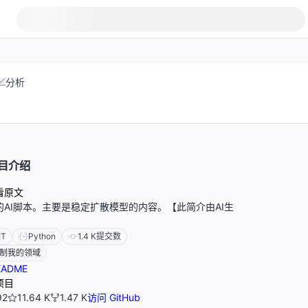
分析
目介绍
看原文
的AI脚本。主要是稳定扩散模型的内容。【此简介由AI生
IT
Python
1.4 K
提交数
制我的领域
ADME
项目
92
11.64 K
1.47 K
访问 GitHub