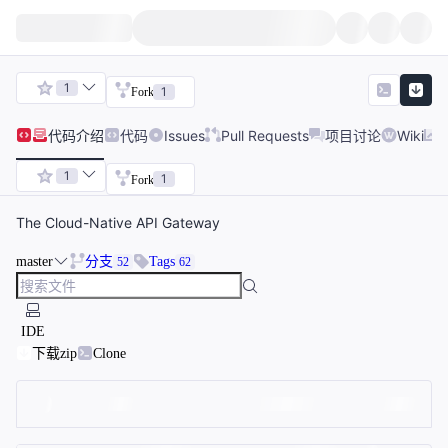
1
1
Fork
代码
介绍
代码
Issues
Pull Requests
项目讨论
Wiki
1
1
Fork
The Cloud-Native API Gateway
master
分支
Tags
52
62
IDE
下载zip
Clone