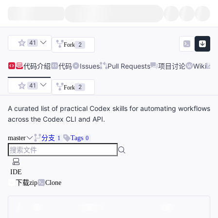
41
2
Fork
代码
介绍
代码
Issues
Pull Requests
项目讨论
Wiki
41
2
Fork
A curated list of practical Codex skills for automating workflows
across the Codex CLI and API.
master
分支
Tags
1
0
IDE
下载zip
Clone