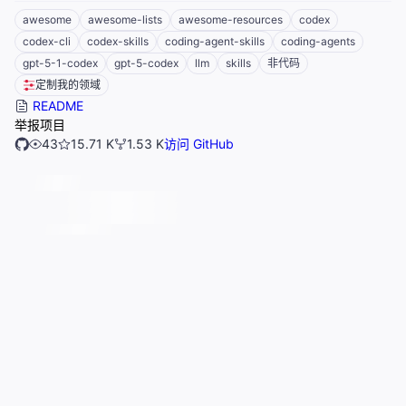
awesome
awesome-lists
awesome-resources
codex
codex-cli
codex-skills
coding-agent-skills
coding-agents
gpt-5-1-codex
gpt-5-codex
llm
skills
非代码
定制我的领域
README
举报项目
43
15.71 K
1.53 K
访问 GitHub