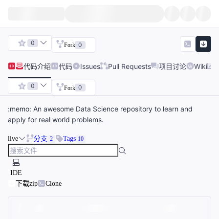
0
0
Fork
代码
介绍
代码
Issues
Pull Requests
项目讨论
Wiki
0
0
Fork
:memo: An awesome Data Science repository to learn and
apply for real world problems.
live
分支
Tags
2
10
IDE
下载zip
Clone