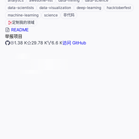
analytics
awesome-list
data-mining
data-science
data-scientists
data-visualization
deep-learning
hacktoberfest
machine-learning
science
非代码
定制我的领域
README
举报项目
1.38 K
29.78 K
6.6 K
访问 GitHub