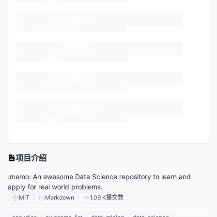
项目介绍
:memo: An awesome Data Science repository to learn and
apply for real world problems.
MIT
Markdown
1.09 K
提交数