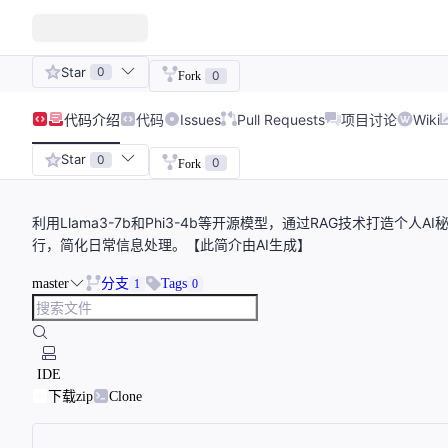
Star
0
0
Fork
代码
介绍
代码
Issues
Pull Requests
项目讨论
Wiki
Star
0
0
Fork
利用Llama3-7b和Phi3-4b等开源模型，通过RAG技术打造个
行，简化日常信息处理。【此简介由AI生成】
master
分支
Tags
1
0
IDE
下载zip
Clone