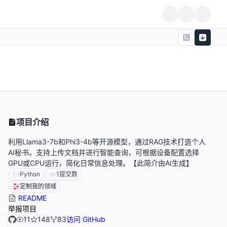
项目介绍
利用Llama3-7b和Phi3-4b等开源模型，通过RAG技术打造个人
AI秘书。支持上传文档并进行智能查询，可根据设备配置选择
GPU或CPU运行，简化日常信息处理。【此简介由AI生成】
Python
1
提交数
定制我的领域
README
举报项目
11
148
83
访问 GitHub