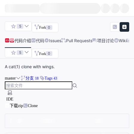
5
0
Fork
代码
介绍
代码
Issues
Pull Requests
项目讨论
Wiki
5
0
Fork
A cat(1) clone with wings.
master
分支
Tags
18
43
IDE
下载zip
Clone