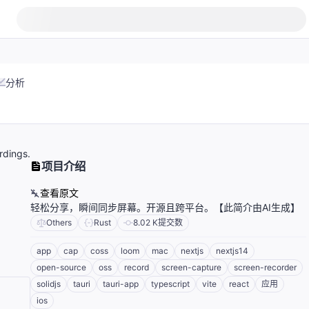
分析
rdings.
项目介绍
查看原文
轻松分享，瞬间同步屏幕。开源且跨平台。【此简介由AI生成】
Others
Rust
8.02 K
提交数
app
cap
coss
loom
mac
nextjs
nextjs14
open-source
oss
record
screen-capture
screen-recorder
solidjs
tauri
tauri-app
typescript
vite
react
应用
ios