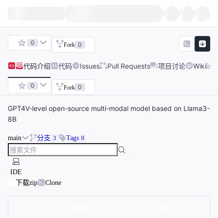
0
0
Fork
代码
介绍
代码
Issues
Pull Requests
项目讨论
Wiki
0
0
Fork
GPT4V-level open-source multi-modal model based on Llama3-
8B
main
分支
Tags
3
0
IDE
下载zip
Clone