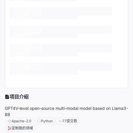
项目介绍
GPT4V-level open-source multi-modal model based on Llama3-
8B
Apache-2.0
Python
77
提交数
定制我的领域