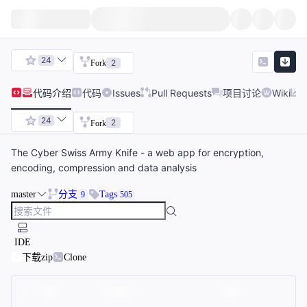
24
2
Fork
代码
介绍
代码
Issues
Pull Requests
项目讨论
Wiki
24
2
Fork
The Cyber Swiss Army Knife - a web app for encryption,
encoding, compression and data analysis
master
分支
Tags
9
505
IDE
下载zip
Clone