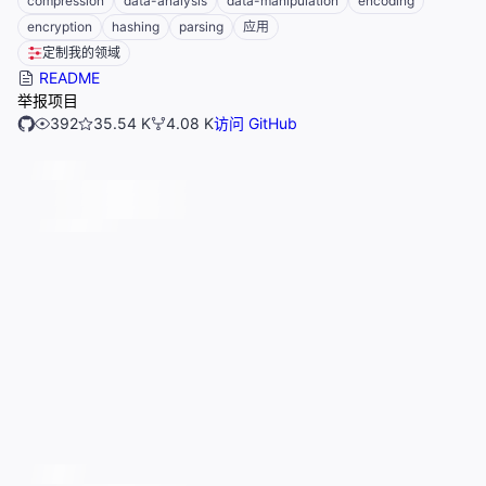
compression
data-analysis
data-manipulation
encoding
encryption
hashing
parsing
应用
定制我的领域
README
举报项目
392
35.54 K
4.08 K
访问 GitHub