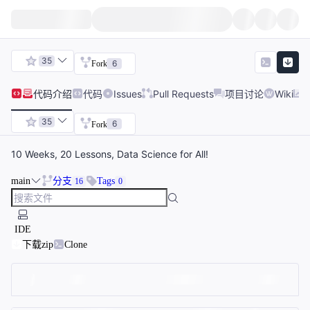
35
6
Fork
代码
介绍
代码
Issues
Pull Requests
项目讨论
Wiki
35
6
Fork
10 Weeks, 20 Lessons, Data Science for All!
main
分支
Tags
16
0
IDE
下载zip
Clone