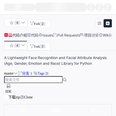
4
2
Fork
代码
介绍
代码
Issues
Pull Requests
项目讨论
Wiki
4
2
Fork
A Lightweight Face Recognition and Facial Attribute Analysis
(Age, Gender, Emotion and Race) Library for Python
master
分支
Tags
1
21
IDE
下载zip
Clone