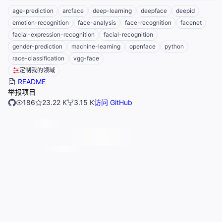
age-prediction
arcface
deep-learning
deepface
deepid
emotion-recognition
face-analysis
face-recognition
facenet
facial-expression-recognition
facial-recognition
gender-prediction
machine-learning
openface
python
race-classification
vgg-face
定制我的领域
README
举报项目
186
23.22 K
3.15 K
访问 GitHub