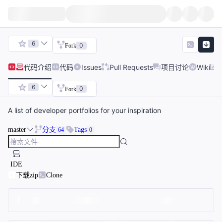
6
0
Fork
代码
介绍
代码
Issues
Pull Requests
项目讨论
Wiki
6
0
Fork
A list of developer portfolios for your inspiration
master
分支
Tags
64
0
IDE
下载zip
Clone