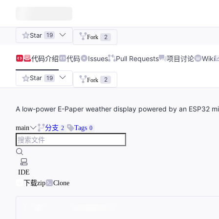
Star
19
2
Fork
代码
介绍
代码
Issues
Pull Requests
项目讨论
Wiki
Star
19
2
Fork
A low-power E-Paper weather display powered by an ESP32 mic
main
分支
Tags
2
0
IDE
下载zip
Clone