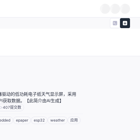
制器驱动的低功耗电子纸天气显示屏，采用
p API获取数据。【此简介由AI生成】
407
提交数
edded
epaper
esp32
weather
应用