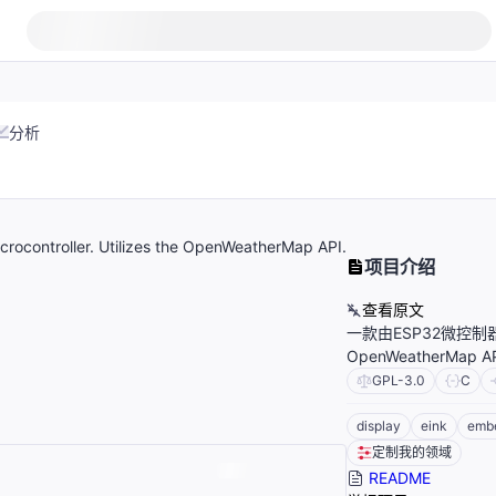
分析
rocontroller. Utilizes the OpenWeatherMap API.
项目介绍
查看原文
一款由ESP32微控
OpenWeatherMa
GPL-3.0
C
display
eink
emb
定制我的领域
README